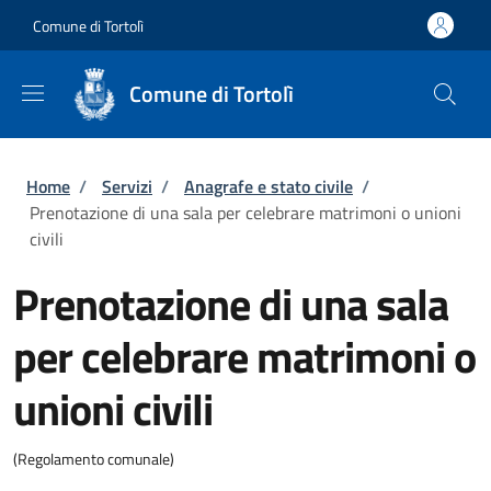
Salta al contenuto principale
Skip to footer content
Comune di Tortolì
Comune di Tortolì
Briciole di pane
Home
/
Servizi
/
Anagrafe e stato civile
/
Prenotazione di una sala per celebrare matrimoni o unioni
civili
Prenotazione di una sala
per celebrare matrimoni o
unioni civili
(Regolamento comunale)