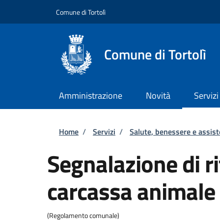
Salta al contenuto principale
Skip to footer content
Comune di Tortolì
Comune di Tortolì
Amministrazione
Novità
Servizi
Briciole di pane
Home
/
Servizi
/
Salute, benessere e assis
Segnalazione di r
carcassa animale
(Regolamento comunale)