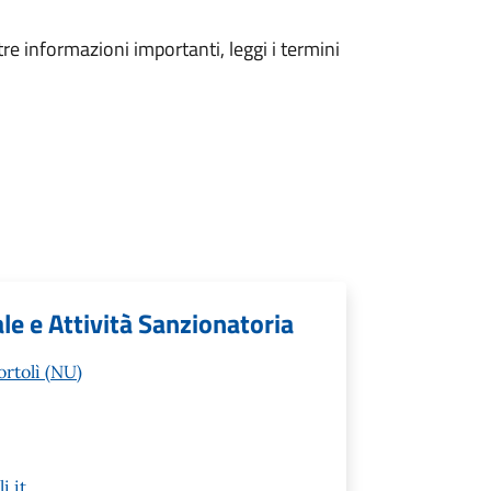
tre informazioni importanti, leggi i termini
ale e Attività Sanzionatoria
rtolì (NU)
i.it