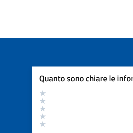
Quanto sono chiare le info
Valutazione
Valuta 5 stelle su 5
Valuta 4 stelle su 5
Valuta 3 stelle su 5
Valuta 2 stelle su 5
Valuta 1 stelle su 5