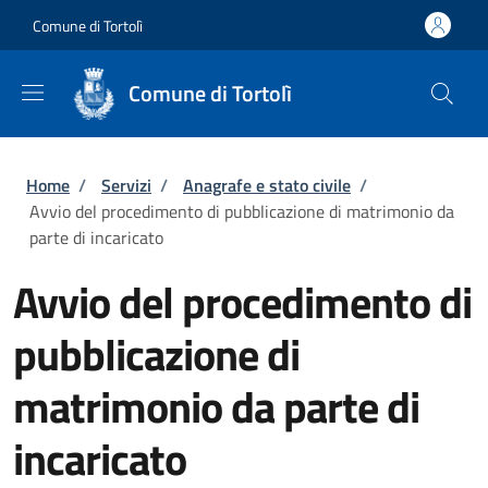
Salta al contenuto principale
Skip to footer content
Comune di Tortolì
Comune di Tortolì
Briciole di pane
Home
/
Servizi
/
Anagrafe e stato civile
/
Avvio del procedimento di pubblicazione di matrimonio da
parte di incaricato
Avvio del procedimento di
pubblicazione di
matrimonio da parte di
incaricato