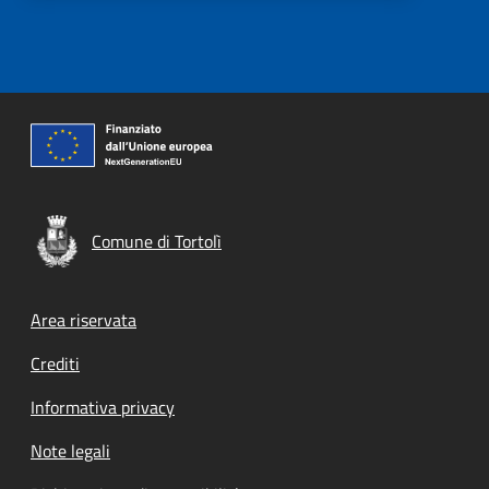
Comune di Tortolì
Footer menu
Area riservata
Crediti
Informativa privacy
Note legali