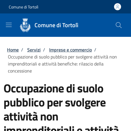
Salta al contenuto principale
Skip to footer content
Comune di Tortolì
Comune di Tortolì
Briciole di pane
Home
/
Servizi
/
Imprese e commercio
/
Occupazione di suolo pubblico per svolgere attività non
imprenditoriali e attività benefiche: rilascio della
concessione
Occupazione di suolo
pubblico per svolgere
attività non
imprenditoriali e attività