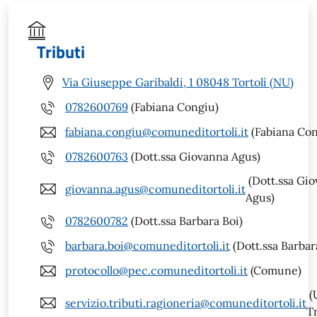
Tributi
Via Giuseppe Garibaldi, 1 08048 Tortolì (NU)
0782600769
(Fabiana Congiu)
fabiana.congiu@comuneditortoli.it
(Fabiana Con
0782600763
(Dott.ssa Giovanna Agus)
(Dott.ssa Gi
giovanna.agus@comuneditortoli.it
Agus)
0782600782
(Dott.ssa Barbara Boi)
barbara.boi@comuneditortoli.it
(Dott.ssa Barbar
protocollo@pec.comuneditortoli.it
(Comune)
(U
servizio.tributi.ragioneria@comuneditortoli.it
Tr