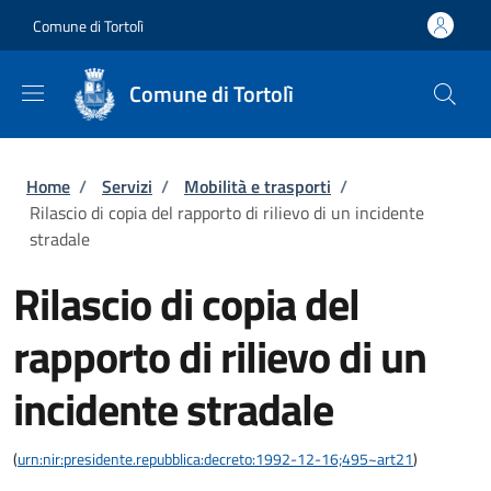
Salta al contenuto principale
Skip to footer content
Comune di Tortolì
Comune di Tortolì
Briciole di pane
Home
/
Servizi
/
Mobilità e trasporti
/
Rilascio di copia del rapporto di rilievo di un incidente
stradale
Rilascio di copia del
rapporto di rilievo di un
incidente stradale
(
urn:nir:presidente.repubblica:decreto:1992-12-16;495~art21
)