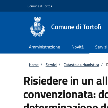
Salta al contenuto principale
Skip to footer content
Comune di Tortolì
Comune di Tortolì
Amministrazione
Novità
Servizi
Briciole di pane
Home
/
Servizi
/
Catasto e urbanistica
/
R
Risiedere in un all
convenzionata: d
determinazione d