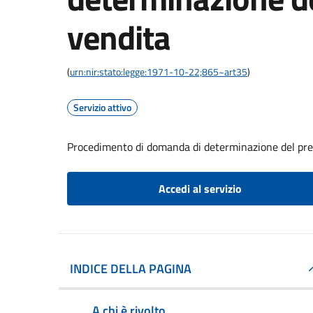
vendita
(
urn:nir:stato:legge:1971-10-22;865~art35
)
Servizio attivo
Procedimento di domanda di determinazione del pre
Accedi al servizio
INDICE DELLA PAGINA
A chi è rivolto