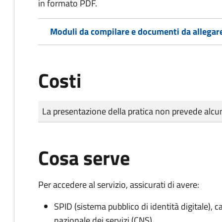
in formato PDF.
Moduli da compilare e documenti da allegar
Costi
Tipo di pagamento
Importo
La presentazione della pratica non prevede al
Cosa serve
Per accedere al servizio, assicurati di avere:
SPID (sistema pubblico di identità digitale), ca
nazionale dei servizi (CNS)