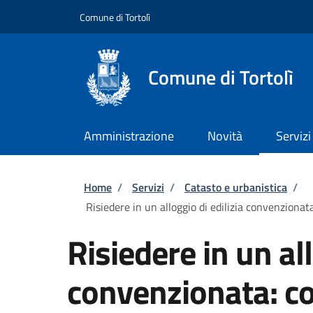
Salta al contenuto principale
Skip to footer content
Comune di Tortolì
Comune di Tortolì
Amministrazione
Novità
Servizi
Briciole di pane
Home
/
Servizi
/
Catasto e urbanistica
/
Risiedere in un alloggio di edilizia convenzionat
Risiedere in un all
convenzionata: c