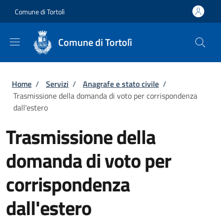
Salta al contenuto principale
Skip to footer content
Comune di Tortolì
Comune di Tortolì
Briciole di pane
Home
/
Servizi
/
Anagrafe e stato civile
/
Trasmissione della domanda di voto per corrispondenza
dall'estero
Trasmissione della
domanda di voto per
corrispondenza
dall'estero