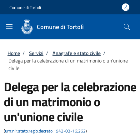
Salta al contenuto principale
Skip to footer content
Comune di Tortolì
Comune di Tortolì
Briciole di pane
Home
/
Servizi
/
Anagrafe e stato civile
/
Delega per la celebrazione di un matrimonio o un'unione
civile
Delega per la celebrazione
di un matrimonio o
un'unione civile
(
urn:nir:stato:regio.decreto:1942-03-16;262
)