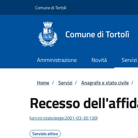
Salta al contenuto principale
Skip to footer content
Comune di Tortolì
Comune di Tortolì
Amministrazione
Novità
Servizi
Briciole di pane
Home
/
Servizi
/
Anagrafe e stato civile
/
Recesso dell'affi
(
urn:nir:stato:legge:2001-03-30;130
)
Servizio attivo