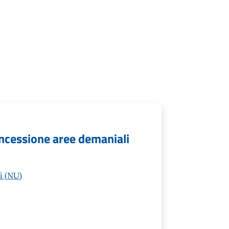
oncessione aree demaniali
ì (NU)