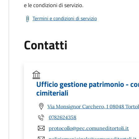
e le condizioni di servizio.
Termini e condizioni di servizio
Contatti
Ufficio gestione patrimonio - c
cimiteriali
Via Monsignor Carchero, 1 08048 Tortol
0782624358
protocollo@pec.comuneditortoli.it
poliziamunicipale@comuneditortoli.it