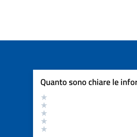
Quanto sono chiare le info
Valutazione
Valuta 5 stelle su 5
Valuta 4 stelle su 5
Valuta 3 stelle su 5
Valuta 2 stelle su 5
Valuta 1 stelle su 5