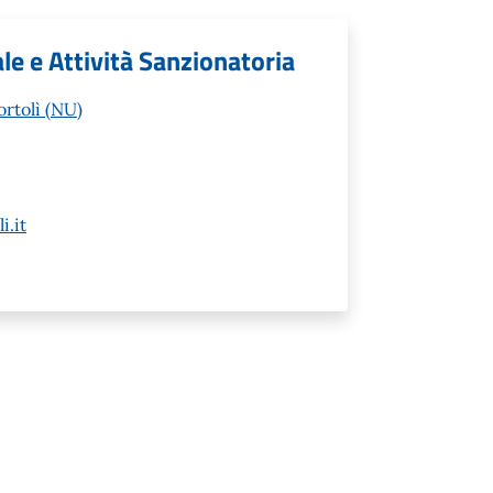
ale e Attività Sanzionatoria
rtolì (NU)
i.it