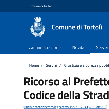
Salta al contenuto principale
Skip to footer content
Comune di Tortolì
Comune di Tortolì
Amministrazione
Novità
Servizi
Briciole di pane
Home
/
Servizi
/
Giustizia e sicurezza pubbl
Ricorso al Prefett
Codice della Stra
(
urn:nir:stato:decreto.legislativo:1992-04-30;285~art203
)