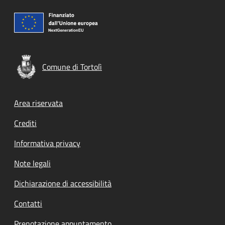
Comune di Tortolì
Footer menu
Area riservata
Crediti
Informativa privacy
Note legali
Dichiarazione di accessibilità
Contatti
Prenotazione appuntamento