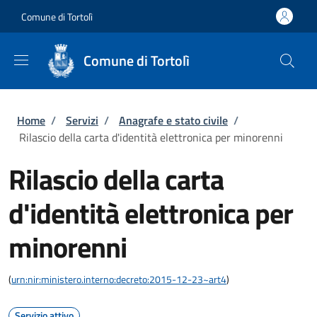
Salta al contenuto principale
Skip to footer content
Comune di Tortolì
Comune di Tortolì
Briciole di pane
Home
/
Servizi
/
Anagrafe e stato civile
/
Rilascio della carta d'identità elettronica per minorenni
Rilascio della carta
d'identità elettronica per
minorenni
(
urn:nir:ministero.interno:decreto:2015-12-23~art4
)
Servizio attivo