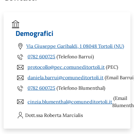
Demografici
Via Giuseppe Garibaldi, 1 08048 Tortolì (NU)
0782 600725
(Telefono Barrui)
protocollo@pec.comuneditortoli.it
(PEC)
daniela.barrui@comuneditortoli.it
(Email Barrui
0782 600725
(Telefono Blumenthal)
(Email
cinzia.blumenthal@comuneditortoli.it
Blumenth
Dott.ssa Roberta
Marcialis