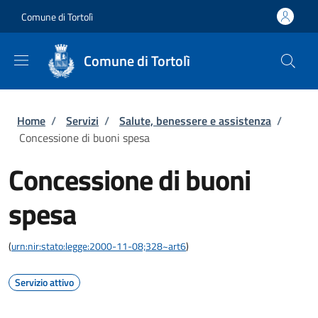
Salta al contenuto principale
Skip to footer content
Comune di Tortolì
Comune di Tortolì
Briciole di pane
Home
/
Servizi
/
Salute, benessere e assistenza
/
Concessione di buoni spesa
Concessione di buoni
spesa
(
urn:nir:stato:legge:2000-11-08;328~art6
)
Servizio attivo