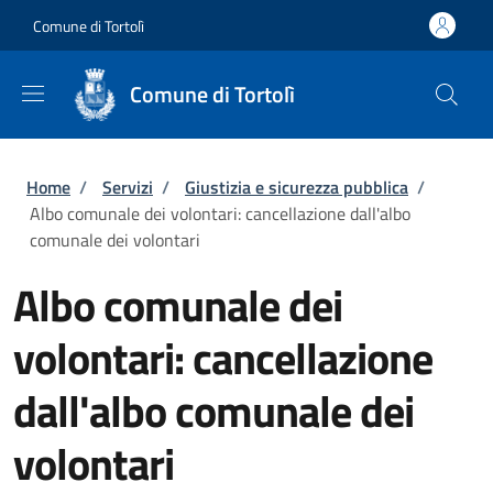
Salta al contenuto principale
Skip to footer content
Comune di Tortolì
Comune di Tortolì
Briciole di pane
Home
/
Servizi
/
Giustizia e sicurezza pubblica
/
Albo comunale dei volontari: cancellazione dall'albo
comunale dei volontari
Albo comunale dei
volontari: cancellazione
dall'albo comunale dei
volontari