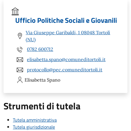
Ufficio Politiche Sociali e Giovanili
Via Giuseppe Garibaldi, 1 08048 Tortolì
(NU)
0782 600712
elisabetta.spano@comuneditortoli.it
protocollo@pec.comuneditortoli.it
Elisabetta
Spano
Strumenti di tutela
Tutela amministrativa
Tutela giurisdizionale