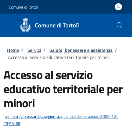
Salta al contenuto principale
Skip to footer content
Comune di Tortolì
Comune di Tortolì
Briciole di pane
Home
/
Servizi
/
Salute, benessere e assistenza
/
Accesso al servizio educativo territoriale per minori
Accesso al servizio
educativo territoriale per
minori
(
urn:nir:regione.sardegna;giunta.regionale:deliberazione:2000-12-
29;55-68
)