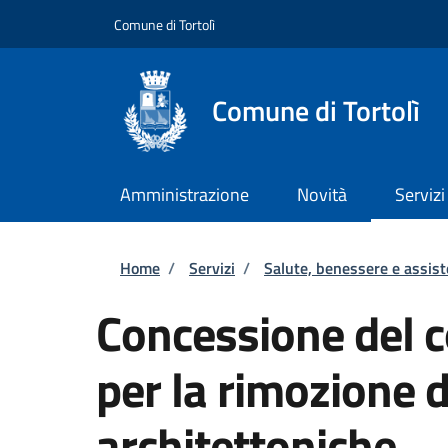
Salta al contenuto principale
Skip to footer content
Comune di Tortolì
Comune di Tortolì
Amministrazione
Novità
Servizi
Briciole di pane
Home
/
Servizi
/
Salute, benessere e assis
Concessione del c
per la rimozione d
architettoniche