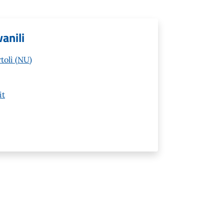
vanili
tolì (NU)
it