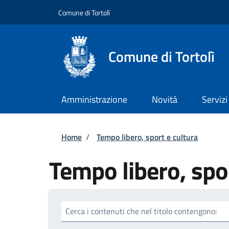
Salta al contenuto principale
Skip to footer content
Comune di Tortolì
Comune di Tortolì
Amministrazione
Novità
Servizi
Briciole di pane
Home
/
Tempo libero, sport e cultura
Tempo libero, spor
Cerca i contenuti che nel titolo contengono: