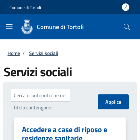
Salta al contenuto principale
Skip to footer content
Comune di Tortolì
Comune di Tortolì
Briciole di pane
Home
/
Servizi sociali
Servizi sociali
Cerca i contenuti che nel
titolo contengono:
Accedere a case di riposo e
residenze sanitarie